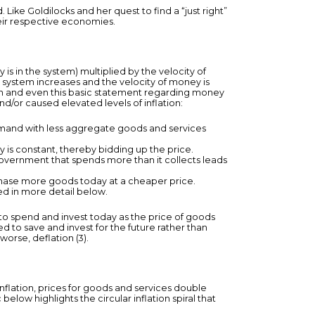
Like Goldilocks and her quest to find a “just right”
their respective economies.
s in the system) multiplied by the velocity of
 system increases and the velocity of money is
on and even this basic statement regarding money
/or caused elevated levels of inflation:
 demand with less aggregate goods and services
is constant, thereby bidding up the price.
government that spends more than it collects leads
urchase more goods today at a cheaper price.
ned in more detail below.
s to spend and invest today as the price of goods
d to save and invest for the future rather than
orse, deflation (3).
nflation, prices for goods and services double
elow highlights the circular inflation spiral that