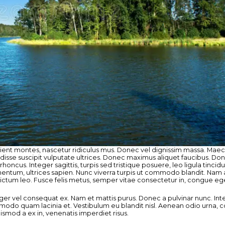
nt montes, nascetur ridiculus mus. Donec vel dignissim massa. Maecenas f
disse suscipit vulputate ultrices. Donec maximus aliquet faucibus. Do
rhoncus. Integer sagittis, turpis sed tristique posuere, leo ligula tinc
entum, ultrices sapien. Nunc viverra turpis ut commodo blandit. Nam 
dictum leo. Fusce felis metus, semper vitae consectetur in, congue eget 
teger vel consequat ex. Nam et mattis purus. Donec a pulvinar nunc. I
o quam lacinia et. Vestibulum eu blandit nisl. Aenean odio urna, con
ismod a ex in, venenatis imperdiet risus.