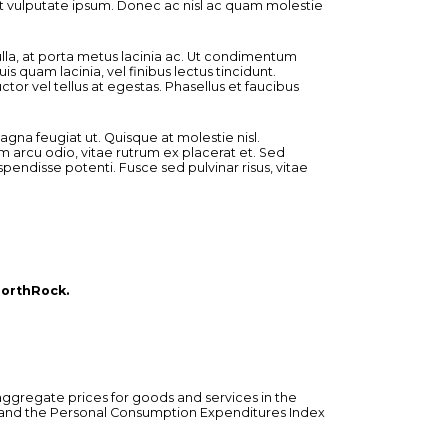
et vulputate ipsum. Donec ac nisl ac quam molestie
lla, at porta metus lacinia ac. Ut condimentum
 quam lacinia, vel finibus lectus tincidunt.
or vel tellus at egestas. Phasellus et faucibus
na feugiat ut. Quisque at molestie nisl.
um arcu odio, vitae rutrum ex placerat et. Sed
spendisse potenti. Fusce sed pulvinar risus, vitae
NorthRock.
aggregate prices for goods and services in the
 and the Personal Consumption Expenditures Index