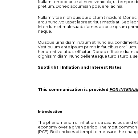
Nullam tempor ante at nunc vehicula, ut tempor do
pretium. Donec accumsan posuere lacinia.
Nullam vitae nibh quis dui dictum tincidunt. Done
arcu nunc, volutpat laoreet risus mattis at. Sed la
Interdum et malesuada fames ac ante ipsum primis i
neque.
Quisque urna diam, rutrum at nunc eu, condimentum
Vestibulum ante ipsum primis in faucibus orci luctus
hendrerit volutpat efficitur. Donec efficitur diam a
dignissim diam. Nunc pellentesque turpis turpis, sed
Spotlight | Inflation and Interest Rates
This communication is provided
FOR INTERNA
Introduction
The phenomenon of inflation is a capricious and el
economy over a given period. The most common in
(PCE). Both indices attempt to measure the change 