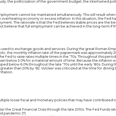
sly, the politicization of the government budget, the intertwined politi
mployment cannot be maintained simultaneously. This will result when
 overheating economy or excess inflation. In this situation, the Fed has
loyment. The rationale is that the Fed believes stable prices are the 
ot believe that full employment can be achieved in the long-term if t
een used to exchange goods and services. During the great Roman Empi
ic, the monthly inflation rate of the papiermark was approximately 2
 the Fed to raise rates multiple times in the ‘70s. Throughout this pe
main below 3.0% for a material amount of time. Because the inflation w
pped below 6.0% throughout the late ‘70s until the early ‘80s. During 
 to greater than 20% by ‘82. Volcker was criticized at the time for driv
nflation.
ultiple loose fiscal and monetary policies that may have contributed to 
ter the Great Financial Crisis through the late 2010s. The Fed Funds r
id pandemic (7).