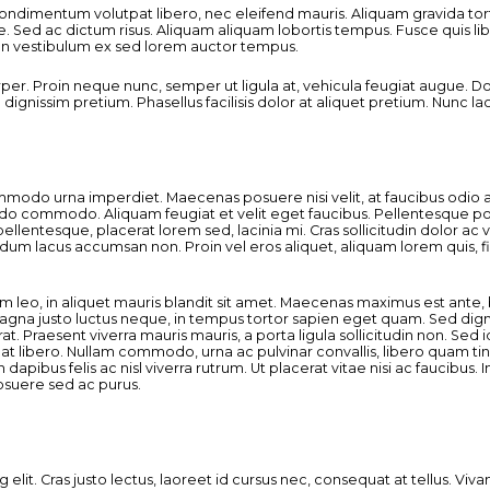
mentum volutpat libero, nec eleifend mauris. Aliquam gravida tortor
. Sed ac dictum risus. Aliquam aliquam lobortis tempus. Fusce quis l
 In vestibulum ex sed lorem auctor tempus.
er. Proin neque nunc, semper ut ligula at, vehicula feugiat augue. Done
gnissim pretium. Phasellus facilisis dolor at aliquet pretium. Nunc laore
do urna imperdiet. Maecenas posuere nisi velit, at faucibus odio auctor
commodo. Aliquam feugiat et velit eget faucibus. Pellentesque posuere
 pellentesque, placerat lorem sed, lacinia mi. Cras sollicitudin dolor ac
dum lacus accumsan non. Proin vel eros aliquet, aliquam lorem quis, fi
um leo, in aliquet mauris blandit sit amet. Maecenas maximus est ante
magna justo luctus neque, in tempus tortor sapien eget quam. Sed dign
at. Praesent viverra mauris mauris, a porta ligula sollicitudin non. Sed
quat libero. Nullam commodo, urna ac pulvinar convallis, libero quam t
apibus felis ac nisl viverra rutrum. Ut placerat vitae nisi ac faucibus.
posuere sed ac purus.
elit. Cras justo lectus, laoreet id cursus nec, consequat at tellus. V