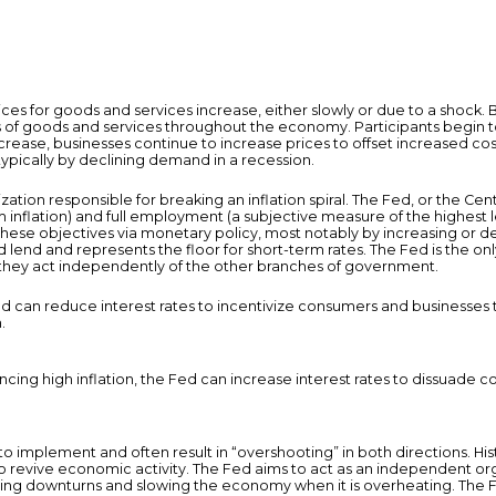
 prices for goods and services increase, either slowly or due to a shock
es of goods and services throughout the economy. Participants begin t
ase, businesses continue to increase prices to offset increased costs
pically by declining demand in a recession.
zation responsible for breaking an inflation spiral. The Fed, or the Ce
erm inflation) and full employment (a subjective measure of the highes
 these objectives via monetary policy, most notably by increasing or 
d lend and represents the floor for short-term rates. The Fed is the o
they act independently of the other branches of government.
d can reduce interest rates to incentivize consumers and businesses
.
ing high inflation, the Fed can increase interest rates to dissuade
to implement and often result in “overshooting” in both directions. His
to revive economic activity. The Fed aims to act as an independent org
ing downturns and slowing the economy when it is overheating. The 