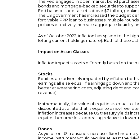
The Fed engaged in open market bond purchases (d
bonds and mortgage-backed securities to support l
Fed balance sheet assets above $7 trillion, peaking a
The US government has increased the budget deficit
forgivable PPP loan to businesses, multiple round
policies effectively increase aggregate liquidity a
As of October 2022, inflation has spiked to the hig
letting current holdings mature). Both of these ac
Impact on Asset Classes
Inflation impacts assets differently based on the 
Stocks
Equities are adversely impacted by inflation both
earnings all else equal. If earnings go down and th
better at weathering costs, adjusting debt and con
revenue).
Mathematically, the value of equities is equal to 
discounted at a rate that is equal to a risk-free ra
inflation increases because US treasury yields incr
equities become less appealing relative to lower-ris
Bonds
As yields on US treasuries increase, fixed income y
income instrument would require at least the risk-fr