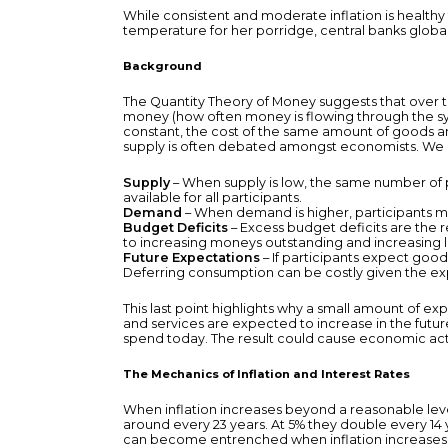
While consistent and moderate inflation is healthy 
temperature for her porridge, central banks globally 
Background
The Quantity Theory of Money suggests that over th
money (how often money is flowing through the sys
constant, the cost of the same amount of goods a
supply is often debated amongst economists. We kn
Supply
– When supply is low, the same number of p
available for all participants.
Demand
– When demand is higher, participants ma
Budget Deficits
– Excess budget deficits are the r
to increasing moneys outstanding and increasing lev
Future Expectations
– If participants expect good
Deferring consumption can be costly given the expec
This last point highlights why a small amount of ex
and services are expected to increase in the future
spend today. The result could cause economic activ
The Mechanics of Inflation and Interest Rates
When inflation increases beyond a reasonable level
around every 23 years. At 5% they double every 14 ye
can become entrenched when inflation increases