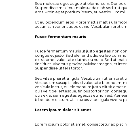
Sed molestie eget augue at elementum. Donec condi
Suspendisse maximus malesuada nibh sed tristique
eros. Proin eget pretium ipsum, eu vestibulum mi.
Ut eu bibendum eros. Morbi mattis mattis ullamcorp
accumsan venenatis eu et nisl. Vestibulum pretium di
Fusce fermentum mauris
Fusce fermentum mauris ut justo egestas, non commo
congue et justo. Sed eleifend odio eu leo commodo 
ex, sit amet vulputate dui nisi eu nunc. Sed ut erat
tincidunt. Vivamus gravida pulvinar magna, et inter
Suspendisse ut felis tortor.
Sed vitae pharetra ligula. Vestibulum rutrum preti
Vestibulum suscipit, felis id vulputate bibendum, 
vehicula lectus, eu elementum justo elit sit amet er
quis velit pellentesque, finibus tortor non, conse
quis ex at sem egestas egestas eu non est. Aenean d
bibendum dictum. Ut in turpis vitae ligula viverra 
Lorem ipsum dolor sit amet
Lorem ipsum dolor sit amet, consectetur adipiscing 