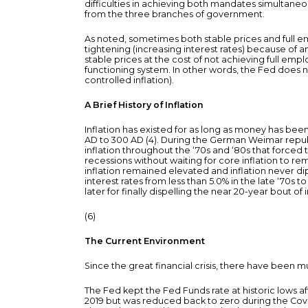
difficulties in achieving both mandates simultaneou
from the three branches of government.
As noted, sometimes both stable prices and full e
tightening (increasing interest rates) because of an
stable prices at the cost of not achieving full emp
functioning system. In other words, the Fed does n
controlled inflation).
A Brief History of Inflation
Inflation has existed for as long as money has b
AD to 300 AD (4). During the German Weimar republ
inflation throughout the ‘70s and ‘80s that forced
recessions without waiting for core inflation to re
inflation remained elevated and inflation never di
interest rates from less than 5.0% in the late ‘70s
later for finally dispelling the near 20-year bout of i
(6)
The Current Environment
Since the great financial crisis, there have been m
The Fed kept the Fed Funds rate at historic lows af
2019 but was reduced back to zero during the Cov