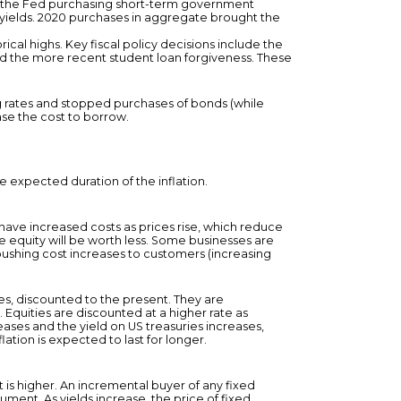
es the Fed purchasing short-term government
 yields. 2020 purchases in aggregate brought the
cal highs. Key fiscal policy decisions include the
nd the more recent student loan forgiveness. These
ing rates and stopped purchases of bonds (while
ase the cost to borrow.
e expected duration of the inflation.
have increased costs as prices rise, which reduce
he equity will be worth less. Some businesses are
 pushing cost increases to customers (increasing
ces, discounted to the present. They are
. Equities are discounted at a higher rate as
eases and the yield on US treasuries increases,
lation is expected to last for longer.
 is higher. An incremental buyer of any fixed
ument. As yields increase, the price of fixed