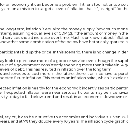
for an economy, it can become a problem if it runs too hot or too cold. 
are on a mission to target a level of inflation that is “just right” for 
e long-term, inflation is equal to the money supply (how much money i
tem), assuming equal levels of GDP (2). If the amount of money in the
nd services should increase over time. Much is unknown about inflati
ow that some combination of the below have historically sparked and
articipants bid up the price. In this scenario, there is no change in
y look to purchase more of a good or service even though the supply 
esult of a government consistently spending more than it takes in. A 
els of debt. This has resulted in inflation over the long term.
s and services to cost more in the future, there is an incentive to p
ted future inflation. This creates an inflation spiral, which is explai
pected inflation is healthy for the economy: it incentivizes participant
. If expected inflation were near zero, participants may be incentivize
ity today to fall below trend and result in an economic slowdown or w
, say 3%, it can be disruptive to economies and individuals. Given 3% i
ars, and at 7% they double every 10 years. The inflation cycle graphic b
.