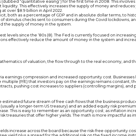
ubbed “quantitative easing”) for the first time in 2008. This involv
iquidity. This effectively increases the supply of money and reduces
t over $8.9 billion in April 2022.
, both as a percentage of GDP and in absolute dollar terms, to histori
s of stimulus checks sent to consumers during the Covid lockdowns, a
nd the supply of money in the system.
hest levels since the ‘80s (8). The Fed is currently focused on increas
tions effectively reduce the amount of money in the system and incre
mathematics of valuation, the flow through to the real economy, and th
 via earnings compression and increased opportunity cost. Businesses 
e multiple (P/E) that investors pay on the earnings remains constant, t
tracts, pushing cost increases to suppliers (controlling margins), and
the estimated future stream of free cash flows that the business produ
te (usually a longer-term US treasury) and an added equity risk premium
ease. This is easy to remember as an opportunity cost; as inflation incr
k treasuries that offer higher yields. The math is more impactful as inf
ields increase across the board because the risk-free opportunity cost
ee yield plus a spread for the additional risk on the fixed income instr