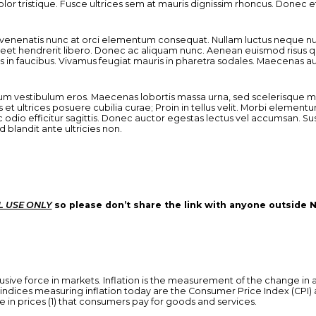
lor tristique. Fusce ultrices sem at mauris dignissim rhoncus. Donec 
c venenatis nunc at orci elementum consequat. Nullam luctus neque nu
oreet hendrerit libero. Donec ac aliquam nunc. Aenean euismod risus quis
n faucibus. Vivamus feugiat mauris in pharetra sodales. Maecenas auct
 vestibulum eros. Maecenas lobortis massa urna, sed scelerisque mag
 et ultrices posuere cubilia curae; Proin in tellus velit. Morbi element
c odio efficitur sagittis. Donec auctor egestas lectus vel accumsan. Su
 blandit ante ultricies non.
L USE ONLY
so please don’t share the link with anyone outside 
usive force in markets. Inflation is the measurement of the change in 
dices measuring inflation today are the Consumer Price Index (CPI)
in prices (1) that consumers pay for goods and services.