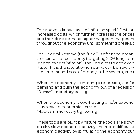
The above is known as the “inflation spiral.” First,
increased costs, which further increases the pric
and therefore demand higher wages. As wages incre
throughout the economy until something breaks, ty
The Federal Reserve (the “Fed”) is often the organi
to maintain price stability (targeting 2.0% long-t
lead to excess inflation). The Fed aims to achieve
Rate. This is the rate at which banks can borrow an
the amount and cost of money in the system, and 
When the economy is entering a recession, the Fe
demand and push the economy out of a recession
“Dovish”; monetary easing
When the economy is overheating and/or experienc
thus slowing economic activity.
“Hawkish”; monetary tightening
These tools are blunt by nature; the tools are slow 
quickly slow economic activity and more difficult 
economic activity by stimulating the economy dur