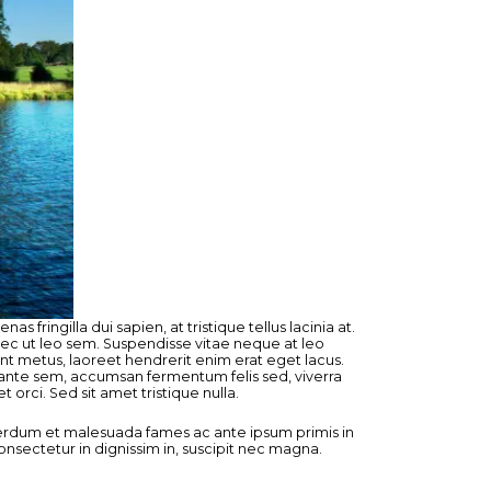
ringilla dui sapien, at tristique tellus lacinia at.
nec ut leo sem. Suspendisse vitae neque at leo
idunt metus, laoreet hendrerit enim erat eget lacus.
ante sem, accumsan fermentum felis sed, viverra
orci. Sed sit amet tristique nulla.
nterdum et malesuada fames ac ante ipsum primis in
sectetur in dignissim in, suscipit nec magna.