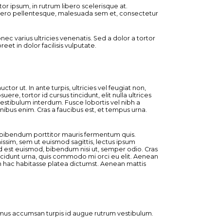
 ipsum, in rutrum libero scelerisque at.
ibero pellentesque, malesuada sem et, consectetur
c varius ultricies venenatis. Sed a dolor a tortor
et in dolor facilisis vulputate.
 ut. In ante turpis, ultricies vel feugiat non,
, tortor id cursus tincidunt, elit nulla ultrices
 vestibulum interdum. Fusce lobortis vel nibh a
nibus enim. Cras a faucibus est, et tempus urna.
, bibendum porttitor mauris fermentum quis.
issim, sem ut euismod sagittis, lectus ipsum
 id est euismod, bibendum nisi ut, semper odio. Cras
incidunt urna, quis commodo mi orci eu elit. Aenean
 In hac habitasse platea dictumst. Aenean mattis
ivamus accumsan turpis id augue rutrum vestibulum.