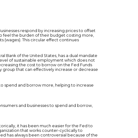
. Businesses respond by increasing prices to offset
o feel the burden of their budget costing more,
 (wages). This circular effect continues
ntral Bank of the United States, has a dual mandate
t level of sustainable employment which does not
decreasing the cost to borrow on the Fed Funds
nly group that can effectively increase or decrease
 to spend and borrow more, helping to increase
 consumers and businesses to spend and borrow,
torically, it has been much easier for the Fed to
anization that works counter-cyclically to
Fed has always been controversial because of the