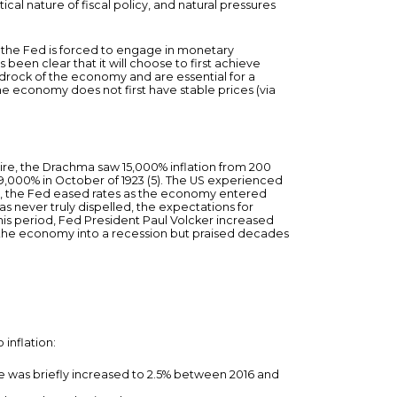
cal nature of fiscal policy, and natural pressures
 the Fed is forced to engage in monetary
 been clear that it will choose to first achieve
bedrock of the economy and are essential for a
he economy does not first have stable prices (via
re, the Drachma saw 15,000% inflation from 200
9,000% in October of 1923 (5). The US experienced
riod, the Fed eased rates as the economy entered
as never truly dispelled, the expectations for
this period, Fed President Paul Volcker increased
ing the economy into a recession but praised decades
inflation:
ate was briefly increased to 2.5% between 2016 and